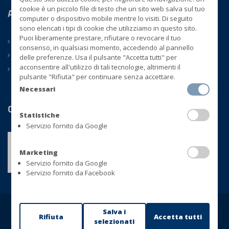
cookie è un piccolo file di testo che un sito web salva sul tuo
Azienda
computer o dispositivo mobile mentre lo visiti. Di seguito
sono elencati i tipi di cookie che utilizziamo in questo sito.
Puoi liberamente prestare, rifiutare o revocare il tuo
CHI SIAMO
consenso, in qualsiasi momento, accedendo al pannello
CONTATTI
delle preferenze. Usa il pulsante "Accetta tutti" per
acconsentire all'utilizzo di tali tecnologie, altrimenti il
NEWS
pulsante "Rifiuta" per continuare senza accettare.
Necessari
Certificazioni
Statistiche
Servizio fornito da Google
Marketing
Servizio fornito da Google
Servizio fornito da Facebook
Salva i
Rifiuta
Accetta tutti
Copyright © BLUVER Srl - P.IVA 01433280748
selezionati