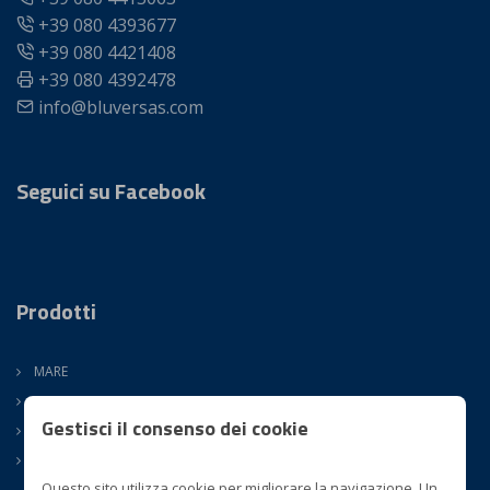
+39 080 4393677
+39 080 4421408
+39 080 4392478
info@bluversas.com
Seguici su Facebook
Prodotti
MARE
TERRA
Gestisci il consenso dei cookie
SURGELATI
ATM
Questo sito utilizza cookie per migliorare la navigazione. Un