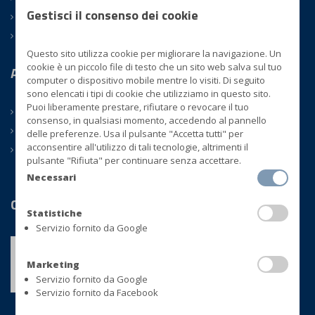
Gestisci il consenso dei cookie
SURGELATI
ATM
Questo sito utilizza cookie per migliorare la navigazione. Un
cookie è un piccolo file di testo che un sito web salva sul tuo
Azienda
computer o dispositivo mobile mentre lo visiti. Di seguito
sono elencati i tipi di cookie che utilizziamo in questo sito.
Puoi liberamente prestare, rifiutare o revocare il tuo
CHI SIAMO
consenso, in qualsiasi momento, accedendo al pannello
CONTATTI
delle preferenze. Usa il pulsante "Accetta tutti" per
acconsentire all'utilizzo di tali tecnologie, altrimenti il
NEWS
pulsante "Rifiuta" per continuare senza accettare.
Necessari
Certificazioni
Statistiche
Servizio fornito da Google
Marketing
Servizio fornito da Google
Servizio fornito da Facebook