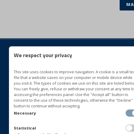
MA
We respect your privacy
Folg
This site uses cookies to improve navigation. A cookie is a small te
BLUVER specialità alimentari
file that a website saves on your computer or mobile device while
Cda San Marco II Zona ASI
you visit it. The types of cookies we use on this site are listed belo
You can freely give, refuse or withdraw your consent at any time b
72015 Fasano (Brindisi) Italia
accessing the preferences panel. Use the "Accept all" button to
consent to the use of these technologies, otherwise the "Decline"
+39 080 4413063
button to continue without accepting.
+39 080 4393677
Necessary
+39 080 4421408
+39 080 4392478
Statistical