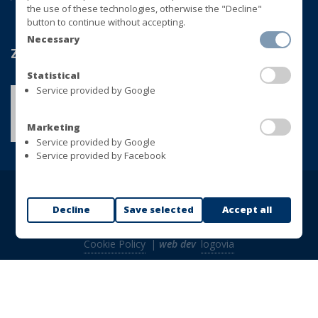
the use of these technologies, otherwise the "Decline"
button to continue without accepting.
Necessary
Zertifizierungen
Statistical
Service provided by Google
Marketing
Service provided by Google
Service provided by Facebook
Copyright © BLUVER Srl - VAT 01433280748
Decline
Save selected
Accept all
Alle Rechte vorbehalten |
Datenschutz-Bestimmungen
|
Cookie Policy
|
web dev
logovia