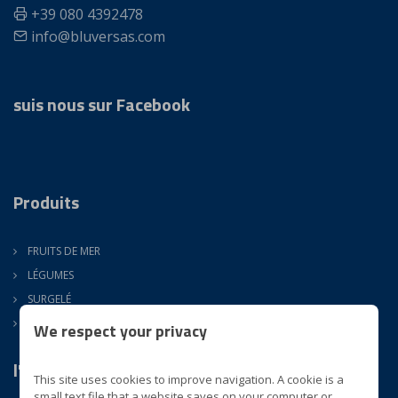
+39 080 4392478
info@bluversas.com
suis nous sur Facebook
Produits
FRUITS DE MER
LÉGUMES
SURGELÉ
ATM
We respect your privacy
l'Entreprise
This site uses cookies to improve navigation. A cookie is a
small text file that a website saves on your computer or