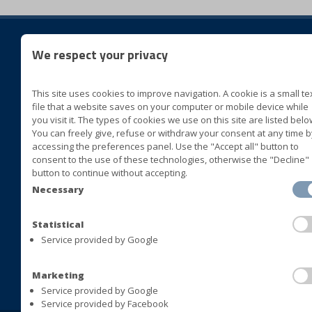
We respect your privacy
suis
This site uses cookies to improve navigation. A cookie is a small te
BLUVER specialità alimentari
file that a website saves on your computer or mobile device while
Cda San Marco II Zona ASI
you visit it. The types of cookies we use on this site are listed belo
You can freely give, refuse or withdraw your consent at any time b
72015 Fasano (Brindisi) Italia
accessing the preferences panel. Use the "Accept all" button to
consent to the use of these technologies, otherwise the "Decline"
+39 080 4413063
button to continue without accepting.
+39 080 4393677
Necessary
+39 080 4421408
+39 080 4392478
Statistical
Service provided by Google
info@bluversas.com
Marketing
Service provided by Google
Service provided by Facebook