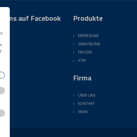
e uns auf Facebook
Produkte
xt
MEERESLINIE
GEMÜSELINIE
w.
y
FROZEN
ATM
Firma
ÜBER UNS
KONTAKT
NEWS