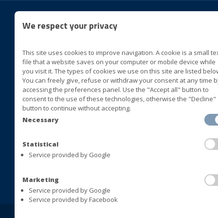
We respect your privacy
Folg
This site uses cookies to improve navigation. A cookie is a small te
BLUVER specialità alimentari
file that a website saves on your computer or mobile device while
Cda San Marco II Zona ASI
you visit it. The types of cookies we use on this site are listed belo
You can freely give, refuse or withdraw your consent at any time b
72015 Fasano (Brindisi) Italia
accessing the preferences panel. Use the "Accept all" button to
consent to the use of these technologies, otherwise the "Decline"
+39 080 4413063
button to continue without accepting.
+39 080 4393677
Necessary
+39 080 4421408
+39 080 4392478
Statistical
Service provided by Google
info@bluversas.com
Marketing
Service provided by Google
Service provided by Facebook